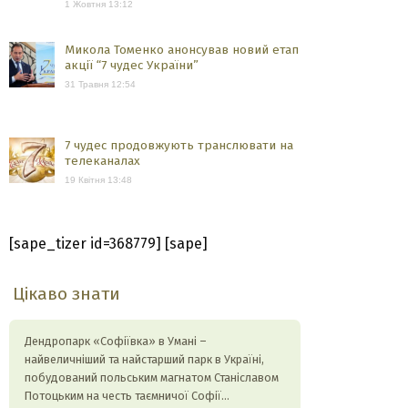
1 Жовтня 13:12
Микола Томенко анонсував новий етап
акції “7 чудес України”
31 Травня 12:54
7 чудес продовжують транслювати на
телеканалах
19 Квітня 13:48
[sape_tizer id=368779] [sape]
Цікаво знати
Дендропарк «Софіївка» в Умані –
найвеличніший та найстарший парк в Україні,
побудований польським магнатом Станіславом
Потоцьким на честь таємничої Софії…