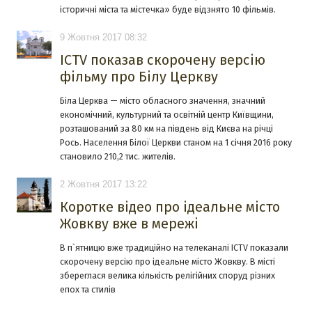
історичні міста та містечка» буде відзнято 10 фільмів.
9 Жовтня 2017 08:32
ICTV показав скорочену версію
фільму про Білу Церкву
Біла Церква — місто обласного значення, значний
економічний, культурний та освітній центр Київщини,
розташований за 80 км на південь від Києва на річці
Рось. Населення Білої Церкви станом на 1 січня 2016 року
становило 210,2 тис. жителів.
2 Жовтня 2017 13:22
Коротке відео про ідеальне місто
Жовкву вже в мережі
В п`ятницю вже традиційно на телеканалі ICTV показали
скорочену версію про ідеальне місто Жовкву. В місті
збереглася велика кількість релігійних споруд різних
епох та стилів