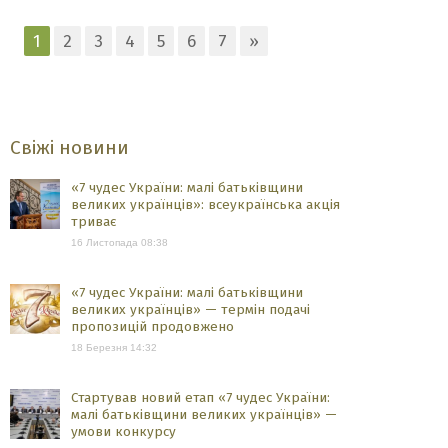
1
2
3
4
5
6
7
»
Свіжі новини
«7 чудес України: малі батьківщини
великих українців»: всеукраїнська акція
триває
16 Листопада 08:38
«7 чудес України: малі батьківщини
великих українців» — термін подачі
пропозицій продовжено
18 Березня 14:32
Стартував новий етап «7 чудес України:
малі батьківщини великих українців» —
умови конкурсу