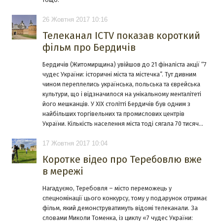
26 Жовтня 2017 10:16
Телеканал ICTV показав короткий
фільм про Бердичів
Бердичів (Житомирщина) увійшов до 21 фіналіста акції “7
чудес України: історичні міста та містечка”. Тут дивним
чином переплелись українська, польська та єврейська
культури, що і відзначилося на унікальному менталітеті
його мешканців. У ХІХ столітті Бердичів був одним з
найбільших торгівельних та промислових центрів
України. Кількість населення міста тоді сягала 70 тисяч…
17 Жовтня 2017 10:04
Коротке відео про Теребовлю вже
в мережі
Нагадуємо, Теребовля – місто переможець у
спецномінації цього конкурсу, тому у подарунок отримає
фільм, який демонструватимуть відомі телеканали. За
словами Миколи Томенка, із циклу «7 чудес України: