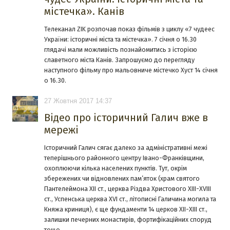
містечка». Канів
Телеканал ZIK розпочав показ фільмів з циклу «7 чудеес
України: історичні міста та містечка». 7 січня о 16.30
глядачі мали можливість познайомитись з історією
славетного міста Канів. Запрошуємо до перегляду
наступного фільму про мальовниче містечко Хуст 14 січня
о 16.30.
27 Жовтня 2017 14:37
Відео про історичний Галич вже в
мережі
Історичний Галич сягає далеко за адміністративні межі
теперішнього районного центру Івано-Франківщини,
охоплюючи кілька населених пунктів. Тут, окрім
збережених чи відновлених пам’яток (храм святого
Пантелеймона XII ст., церква Різдва Христового XIII-XVIII
ст., Успенська церква XVI ст., літописні Галичина могила та
Княжа криниця), є ще фундаменти 14 церков XII-XIII ст.,
залишки печерних монастирів, фортифікаційних споруд
тощо.