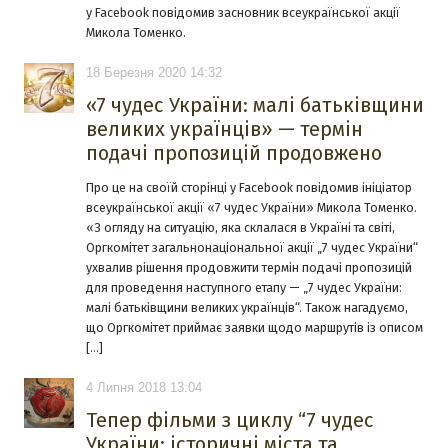
у Facebook повідомив засновник всеукраїнської акції
Микола Томенко.
18 Березня 2020 14:32
«7 чудес України: малі батьківщини
великих українців» — термін
подачі пропозицій продовжено
Про це на своїй сторінці у Facebook повідомив ініціатор
всеукраїнської акції «7 чудес України» Микола Томенко.
«З огляду на ситуацію, яка склалася в Україні та світі,
Оргкомітет загальнонаціональної акції „7 чудес України“
ухвалив рішення продовжити термін подачі пропозицій
для проведення наступного етапу — „7 чудес України:
малі батьківщини великих українців“. Також нагадуємо,
що Оргкомітет приймає заявки щодо маршрутів із описом
[…]
4 Липня 2018 13:04
Тепер фільми з циклу “7 чудес
України: історичні міста та