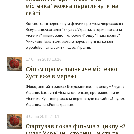
містечка” можна переглянути на
сайті
Від сьогодні переглянути фільми про міста-переможців
Всеукраїнської акції "7 чудес України: історичні міста та
містечка", ініційованої головою Фонду "Рідна країна"
Миколою Томенком, можна переглянути на каналі
в youtube та на сайті 7 чудес України.
17 Січня 2018 13:16
Фільм про мальовниче містечко
Хуст вже в мережі
Фільм, знятий в рамках Всеукраїнської проекту «7 чудес
України: історичні міста та містечка», про мальовниче
містечко Хуст тепер можна переглянути на сайті «7 чудес
України» та «Рідна країна».
8 Січня 2018 21:01
Стартував показ фільмів з циклу «7
чудес України: історичні міста та