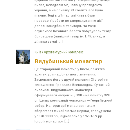
Києва, неподалік від Палацу президента
України, а на початку ХХ століття все було
інакше. Тоді в цій частині Києва були
проведені роботи по впорядкуванню цієї
доволі занедбаної території. На місці
осушеного Козиного болота побудували театр
Соловцова (нинішній театр ім. І. Франка), а
ділянка землі […]
Київ
/
Архітектурний комплекс
Видубицький монастир
Це стародавній монастир у Києві, пам’ятка
архітектури національного значення.
Засновано його у другій половині ХІ сторіччя
сином князя Ярослава Всеволодом. Сучасний
ансамбль Видубицького монастиря
сформувався наприкінці XVII – на початку XVIII
ст. Центр композиції монастиря — Георгіївський
собор. На території монастиря також
збереглася Михайлівська церква, споруджена
у 1070-1088 рр., відновлена у 1766-1769 рр.
Історія монастиря […]