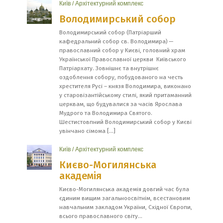
Київ
/
Архітектурний комплекс
Володимирський собор
Володимирський собор (Патріарший
кафедральний собор св. Володимира) —
православний собор у Києві, головний храм
Української Православної церкви Київського
Патріархату. Зовнішнє та внутрішнє
оздоблення собору, побудованого на честь
хрестителя Русі – князя Володимира, виконано
у старовізантійському стилі, який притаманний
церквам, що будувалися за часів Ярослава
Мудрого та Володимира Святого.
Шестистовпний Володимирський собор у Києві
увінчано сімома […]
Київ
/
Архітектурний комплекс
Києво-Могилянська
академія
Києво-Могилянська академія довгий час була
єдиним вищим загальноосвітнім, всестановим
навчальним закладом України, Східної Європи,
всього православного світу...