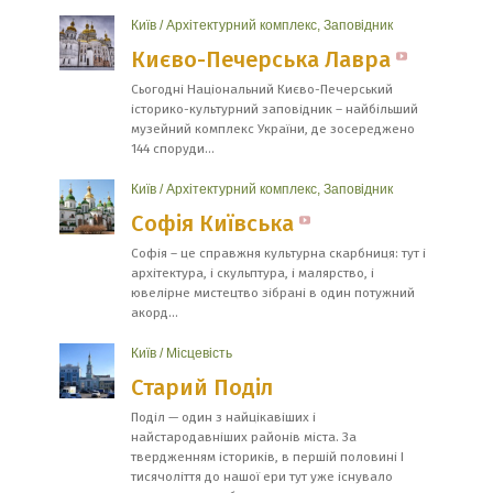
Київ
/
Архітектурний комплекс
,
Заповідник
Києво-Печерська Лавра
Сьогодні Національний Києво-Печерський
історико-культурний заповідник – найбільший
музейний комплекс України, де зосереджено
144 споруди...
Київ
/
Архітектурний комплекс
,
Заповідник
Софія Київська
Софія – це справжня культурна скарбниця: тут і
архітектура, і скульптура, і малярство, і
ювелірне мистецтво зібрані в один потужний
акорд...
Київ
/
Місцевість
Старий Поділ
Поділ — один з найцікавіших і
найстародавніших районів міста. За
твердженням істориків, в першій половині І
тисячоліття до нашої ери тут уже існувало