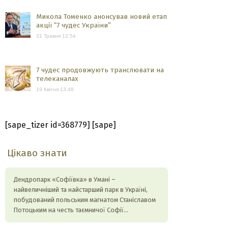
Микола Томенко анонсував новий етап
акції “7 чудес України”
31 Травня 12:54
7 чудес продовжують транслювати на
телеканалах
19 Квітня 13:48
[sape_tizer id=368779] [sape]
Цікаво знати
Дендропарк «Софіївка» в Умані –
найвеличніший та найстарший парк в Україні,
побудований польським магнатом Станіславом
Потоцьким на честь таємничої Софії…