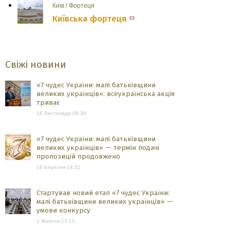
Київ
/
Фортеця
Київська фортеця
Свіжі новини
«7 чудес України: малі батьківщини
великих українців»: всеукраїнська акція
триває
16 Листопада 08:38
«7 чудес України: малі батьківщини
великих українців» — термін подачі
пропозицій продовжено
18 Березня 14:32
Стартував новий етап «7 чудес України:
малі батьківщини великих українців» —
умови конкурсу
1 Жовтня 13:12