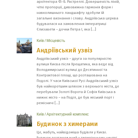
архітектора Ф.-Б. Растреллі. Довершеність ліній,
чіткі пропорції, дивовижна гармонія форм і
навколишнього ландшафту здобули їй
загальне визнання і славу. Андріївська церква
будувалася на замовлення імператриці
Єлизавети – дочки Петра І, яка […]
Київ
/
Місцевість
Андріївський узвіз
Андріївський узвіз – друга за популярністю
вулиця Києва після Хрещатика, яка веде від
Володимирської вулиці до Десятинної та
Контрактової площі, що розташована на
Подолі. У часи Київської Русі Андріївський узвіз
був найкоротшим шляхом з верхнього міста, де
перебували Золоті Ворота й Софія Київська в
нижнє місто – на Поділ, де був міський порт і
ремісничі […]
Київ
/
Архітектурний комплекс
Будинок з химерами
Це, мабуть, найвідоміша будівля у Києві.
Будинок розташований у теперішньому центрі