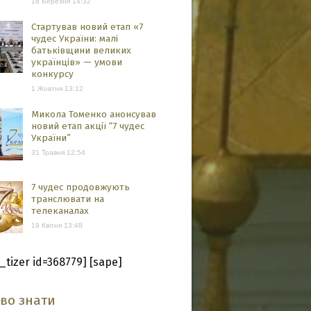
18 Березня 14:32
Стартував новий етап «7
чудес України: малі
батьківщини великих
українців» — умови
конкурсу
1 Жовтня 13:12
Микола Томенко анонсував
новий етап акції “7 чудес
України”
31 Травня 12:54
7 чудес продовжують
транслювати на
телеканалах
19 Квітня 13:48
_tizer id=368779] [sape]
аво знати