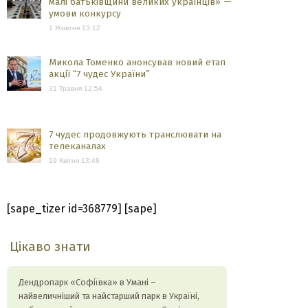
малі батьківщини великих українців» —
умови конкурсу
1 Жовтня 13:12
Микола Томенко анонсував новий етап
акції “7 чудес України”
31 Травня 12:54
7 чудес продовжують транслювати на
телеканалах
19 Квітня 13:48
[sape_tizer id=368779] [sape]
Цікаво знати
Дендропарк «Софіївка» в Умані –
найвеличніший та найстарший парк в Україні,