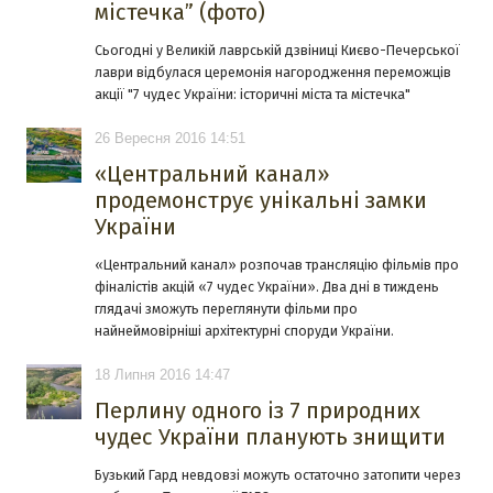
містечка” (фото)
Сьогодні у Великій лаврській дзвіниці Києво-Печерської
лаври відбулася церемонія нагородження переможців
акції "7 чудес України: історичні міста та містечка"
26 Вересня 2016 14:51
«Центральний канал»
продемонструє унікальні замки
України
«Центральний канал» розпочав трансляцію фільмів про
фіналістів акцій «7 чудес України». Два дні в тиждень
глядачі зможуть переглянути фільми про
найнеймовірніші архітектурні споруди України.
18 Липня 2016 14:47
Перлину одного із 7 природних
чудес України планують знищити
Бузький Гард невдовзі можуть остаточно затопити через