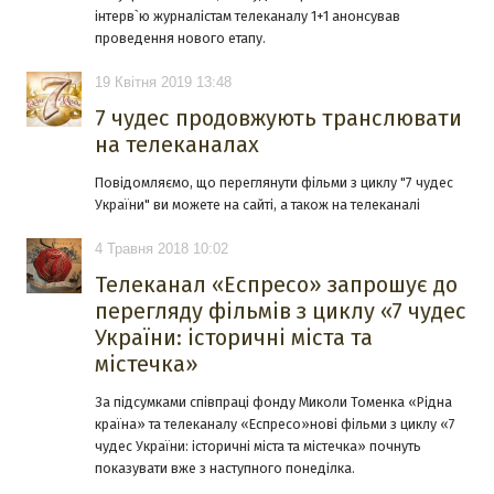
інтерв`ю журналістам телеканалу 1+1 анонсував
проведення нового етапу.
19 Квітня 2019 13:48
7 чудес продовжують транслювати
на телеканалах
Повідомляємо, що переглянути фільми з циклу "7 чудес
України" ви можете на сайті, а також на телеканалі
4 Травня 2018 10:02
Телеканал «Еспресо» запрошує до
перегляду фільмів з циклу «7 чудес
України: історичні міста та
містечка»
За підсумками співпраці фонду Миколи Томенка «Рідна
країна» та телеканалу «Еспресо»нові фільми з циклу «7
чудес України: історичні міста та містечка» почнуть
показувати вже з наступного понеділка.