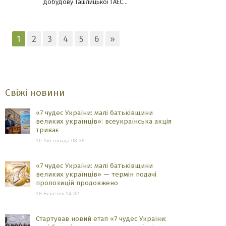
добудову Ташлицької ГАЕС...
1
2
3
4
5
6
»
Свіжі новини
«7 чудес України: малі батьківщини
великих українців»: всеукраїнська акція
триває
16 Листопада 08:38
«7 чудес України: малі батьківщини
великих українців» — термін подачі
пропозицій продовжено
18 Березня 14:32
Стартував новий етап «7 чудес України: