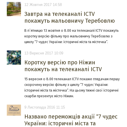
12 Жовтня 2017 14:58
Завтра на телеканалі ICTV
покажуть мальовничу Теребовлю
В п`ятницю 13 жовтня о 8.00 на телеканалі ICTV покажуть
коротку версію фільму про мальовничу Теребовлю з
циклу “7 чудес України: історичні міста та містечка”.
13 Вересня 2017 10:09
Коротку версію про Ніжин
покажуть на телеканалі ICTV
15 вересня о 8.00 телеканал ICTV покаже глядачам першу
скорочену версію фільму з циклу “7 чудес України:
історичні міста та містечка”. На цьому тижні свої історичні
скарби презентує місто Ніжин.
9 Листопада 2016 11:15
Названо переможців акції “7 чудес
України: історичні міста та