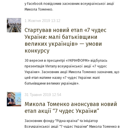
у Facebook повідомив засновник всеукраїнської акції
Микола Томенко.
1 Жовтня 2019 13:12
Стартував новий етап «7 чудес
України: малі батьківщини
великих українців» — умови
конкурсу
30 вересня в пресцентрі «УКРІНФОРМ» відбулась
презентація VIетапу всеукраїнської акції «7 чудес
України». Засновник акції Микола Томенко зазначив, що
цей етап матиме назву «7 чудес України: малі
батьківщини великих українців».
31 Травня 2019 12:54
Микола Томенко анонсував новий
етап акції “7 чудес України”
Засновник фонду "Рідна країна" та ініціатор
Всеукраїнської акції "7 чудес України" Микола Томенко в