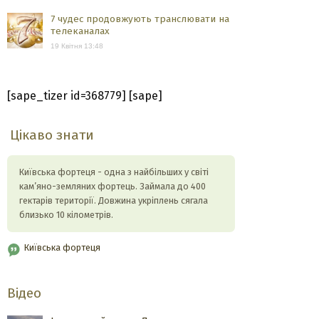
7 чудес продовжують транслювати на
телеканалах
19 Квітня 13:48
[sape_tizer id=368779] [sape]
Цікаво знати
Київська фортеця - одна з найбільших у світі
кам’яно-земляних фортець. Займала до 400
гектарів території. Довжина укріплень сягала
близько 10 кілометрів.
Київська фортеця
Відео