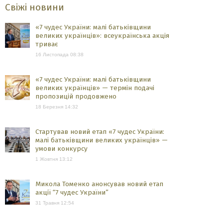
Свіжі новини
«7 чудес України: малі батьківщини
великих українців»: всеукраїнська акція
триває
16 Листопада 08:38
«7 чудес України: малі батьківщини
великих українців» — термін подачі
пропозицій продовжено
18 Березня 14:32
Стартував новий етап «7 чудес України:
малі батьківщини великих українців» —
умови конкурсу
1 Жовтня 13:12
Микола Томенко анонсував новий етап
акції “7 чудес України”
31 Травня 12:54