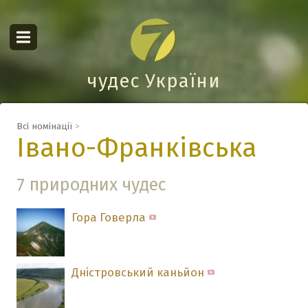
чудес України
Всі номінації
>
Івано-Франківська
7 природних чудес
Гора Говерла
Дністровський каньйон