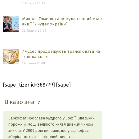
1 Жовтня 13:12
Микола Томенко анонсував новий етап
акції “7 чудес України”
31 Травня 12:54
7 чудес продовжують транслювати на
телеканалах
19 Квітня 13:48
[sape_tizer id=368779] [sape]
Цікаво знати
Саркофаг Ярослава Мудрого у Софії Київський
порожній: мощі великого князя дивним чином
зникли. У 2009 році виявили, що у саркофазі
зберігається лише жіночий скелет…