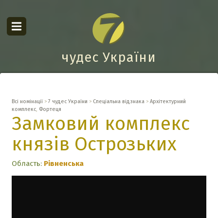
чудес України
Всі номінації
>
7 чудес України
>
Спеціальна відзнака
>
Архітектурний
комплекс
,
Фортеця
Замковий комплекс
князів Острозьких
Область:
Рівненська