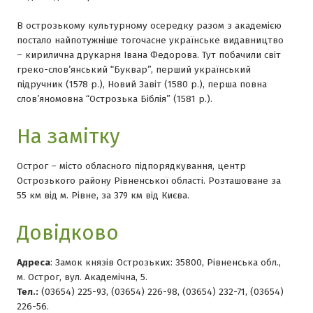
В острозькому культурному осередку разом з академією
постало найпотужніше тогочасне українське видавництво
– кирилична друкарня Івана Федорова. Тут побачили світ
греко-слов’янський “Буквар”, перший український
підручник (1578 р.), Новий Завіт (1580 р.), перша повна
слов’яномовна “Острозька Біблія” (1581 р.).
На замітку
Острог – місто обласного підпорядкування, центр
Острозького району Рівненської області. Розташоване за
55 км від м. Рівне, за 379 км від Києва.
Довідково
Адреса
: Замок князів Острозьких: 35800, Рівненська обл.,
м. Острог, вул. Академічна, 5.
Тел.:
(03654) 225-93, (03654) 226-98, (03654) 232-71, (03654)
226-56.