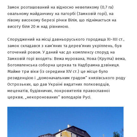
Замок розташований на відносно невеликому (0,7 га)
овальному майданчику на пагорбі (Замковій горі), на
лівому високому березі річки Вілія, що піднімається на
висоту біля 20 м над рівниною.
Споруджений на місці давньоруського городища XI–XII ст.,
замок складався з кам’яних та дерев’яних укріплень, був
оточений ровом. У даний час до комплексу споруд на
Замковій горі входять: Вежа мурована, Нова (Кругла) вежа,
Богоявленська соборна церква та Надбрамна дзвіниця.
Майже три віки (із середини XIV ст.) це місце було
резиденцією і „домоначальним градом” князівського роду
Острозьких, що дав Україні видатних полководців,
меценатів, будівничих, покровителів православної
церкви, „некоронованих” володарів Русі.