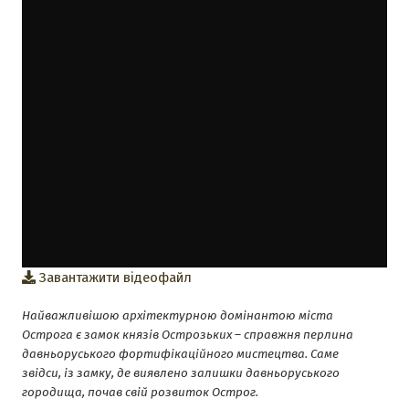
Завантажити відеофайл
Найважливішою архітектурною домінантою міста
Острога є замок князів Острозьких – справжня перлина
давньоруського фортифікаційного мистецтва. Саме
звідси, із замку, де виявлено залишки давньоруського
городища, почав свій розвиток Острог.