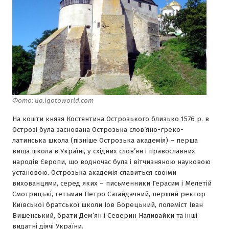
Фото: ua.igotoworld.com
На кошти князя Костянтина Острозького близько 1576 р. в
Острозі була заснована Острозька слов’яно-греко-
латинська школа (пізніше Острозька академія) – перша
вища школа в Україні, у східних слов’ян і православних
народів Європи, що водночас була і вітчизняною науковою
установою. Острозька академія славиться своїми
вихованцями, серед яких – письменники Герасим і Мелетій
Смотрицькі, гетьман Петро Сагайдачний, перший ректор
Київської братської школи Іов Борецький, полеміст Іван
Вишенський, брати Дем’ян і Северин Наливайки та інші
видатні діячі України.