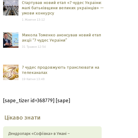
Стартував новий етап «7 чудес України:
малі батьківщини великих українців» —
умови конкурсу
1 Жовтня 13:12
Микола Томенко анонсував новий етап
акції “7 чудес України”
31 Травня 12:54
7 чудес продовжують транслювати на
телеканалах
19 Квітня 13:48
[sape_tizer id=368779] [sape]
Цікаво знати
Дендропарк «Софіївка» в Умані –