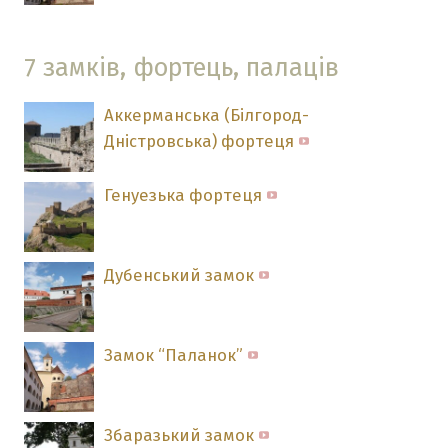
7 замків, фортець, палаців
Аккерманська (Білгород-
Дністровська) фортеця
Генуезька фортеця
Дубенський замок
Замок “Паланок”
Збаразький замок