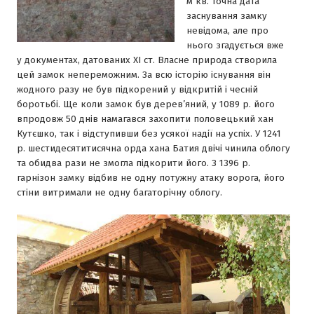
м кв. Точна дата
заснування замку
невідома, але про
нього згадується вже
у документах, датованих XI ст. Власне природа створила
цей замок непереможним. За всю історію існування він
жодного разу не був підкорений у відкритій і чесній
боротьбі. Ще коли замок був дерев’яний, у 1089 р. його
впродовж 50 днів намагався захопити половецький хан
Кутєшко, так і відступивши без усякої надії на успіх. У 1241
р. шестидесятитисячна орда хана Батия двічі чинила облогу
та обидва рази не змогла підкорити його. З 1396 р.
гарнізон замку відбив не одну потужну атаку ворога, його
стіни витримали не одну багаторічну облогу.