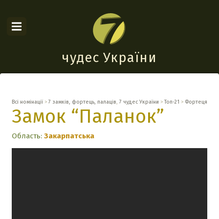
чудес України
Всі номінації
>
7 замків, фортець, палаців
,
7 чудес України
>
Топ-21
>
Фортеця
Замок “Паланок”
Область:
Закарпатська