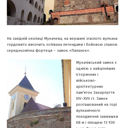
На західній околиці Мукачева, на вершині згаслого вулкана
гордовито височить оспівана легендами і бойовою славою
середньовічна фортеця – замок «Паланок».
Мукачівський замок є
однією з найцінніших
історичних і
військово-
архітектурних
пам’яток Закарпаття
ХІV–ХVІІ ст. Замок
розташований на горі
вулканічного
походження заввишки
68 м і площею 13 930