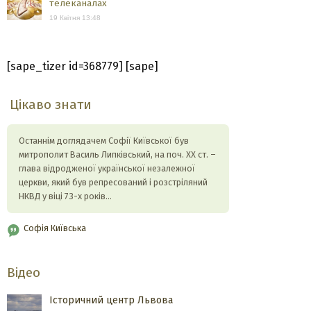
телеканалах
19 Квітня 13:48
[sape_tizer id=368779] [sape]
Цікаво знати
Останнім доглядачем Софії Київської був
митрополит Василь Липківський, на поч. ХХ ст. –
глава відродженої української незалежної
церкви, який був репресований і розстріляний
НКВД у віці 73-х років…
Софія Київська
Відео
Історичний центр Львова