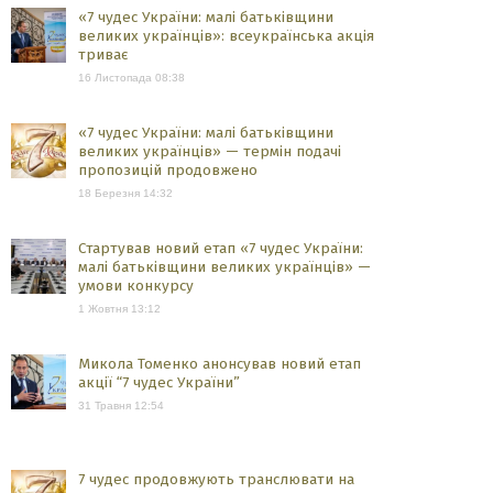
«7 чудес України: малі батьківщини
великих українців»: всеукраїнська акція
триває
16 Листопада 08:38
«7 чудес України: малі батьківщини
великих українців» — термін подачі
пропозицій продовжено
18 Березня 14:32
Стартував новий етап «7 чудес України:
малі батьківщини великих українців» —
умови конкурсу
1 Жовтня 13:12
Микола Томенко анонсував новий етап
акції “7 чудес України”
31 Травня 12:54
7 чудес продовжують транслювати на