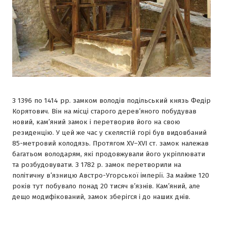
З 1396 по 1414 рр. замком володів подільський князь Федір
Корятович. Він на місці старого дерев’яного побудував
новий, кам’яний замок і перетворив його на свою
резиденцію. У цей же час у скелястій горі був видовбаний
85-метровий колодязь. Протягом ХV–ХVІ ст. замок належав
багатьом володарям, які продовжували його укріплювати
та розбудовувати. З 1782 р. замок перетворили на
політичну в’язницю Австро-Угорської імперії. За майже 120
років тут побувало понад 20 тисяч в’язнів. Кам’яний, але
дещо модифікований, замок зберігся і до наших днів.