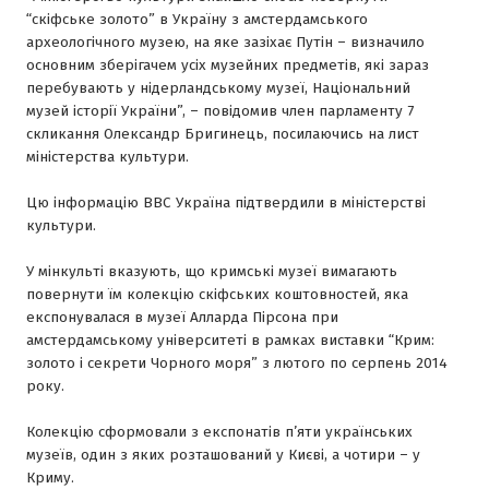
“скіфське золото” в Україну з амстердамського
археологічного музею, на яке зазіхає Путін – визначило
основним зберігачем усіх музейних предметів, які зараз
перебувають у нідерландському музеї, Національний
музей історії України”, – повідомив член парламенту 7
скликання Олександр Бригинець, посилаючись на лист
міністерства культури.
Цю інформацію ВВС Україна підтвердили в міністерстві
культури.
У мінкульті вказують, що кримські музеї вимагають
повернути їм колекцію скіфських коштовностей, яка
експонувалася в музеї Алларда Пірсона при
амстердамському університеті в рамках виставки “Крим:
золото і секрети Чорного моря” з лютого по серпень 2014
року.
Колекцію сформовали з експонатів п’яти українських
музеїв, один з яких розташований у Києві, а чотири – у
Криму.