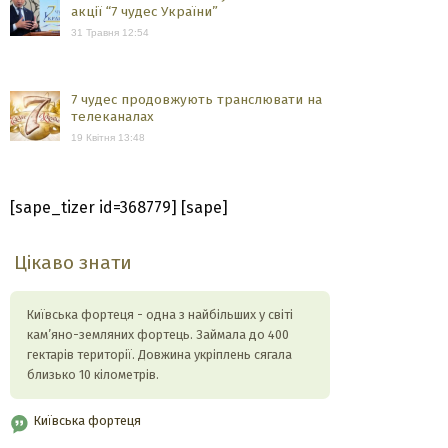
акції “7 чудес України”
31 Травня 12:54
7 чудес продовжують транслювати на
телеканалах
19 Квітня 13:48
[sape_tizer id=368779] [sape]
Цікаво знати
Київська фортеця - одна з найбільших у світі
кам’яно-земляних фортець. Займала до 400
гектарів території. Довжина укріплень сягала
близько 10 кілометрів.
Київська фортеця