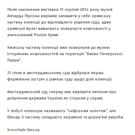
Після закінчення виставки 31 серпня 2014 року музей
Алларда Пірсона вирішив залишити у себе кримську
частину колекції до відповідного рішення суду, адже
кримські музеї вимагають повернути коштовності у
анексований Росією Крим.
Київську частину колекції вже повернули до музею
історичних коштовностей на території “Києво-Печерської
Лаври”.
21 січня в амстердамському суді відбулася перша
формальна зустріч у рамках суду щодо долі колекції.
Амстердамський суд спершу має вирішити питання про
долучення держави Україна як сторони у справі.
У побуті колекцію називають “скіфським золотом”, але
більшу її частину складають керамічні та дерев’яні вироби.
kreschatic.kiev.ua