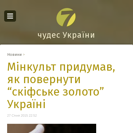
чудес України
Новини
>
Мінкульт придумав,
як повернути
“скіфське золото”
Україні
27 Січня 2015 22:52