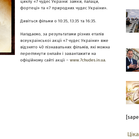
циклу «7 чудес України: замки, палаци,
фортеці» та «7 природних чудес України».
Дивіться фільми о 10:35, 13:35 та 16:35.
Нагадаємо, за результатами різних етапів
всеукраїнської акції «7 чудес України» вже
відзнято 40 пізнавальних фільмів, які можна
переглянути онлайн і завантажити на
офіційному сайті акції –
www.7chudes.in.ua.
[sape
Цік