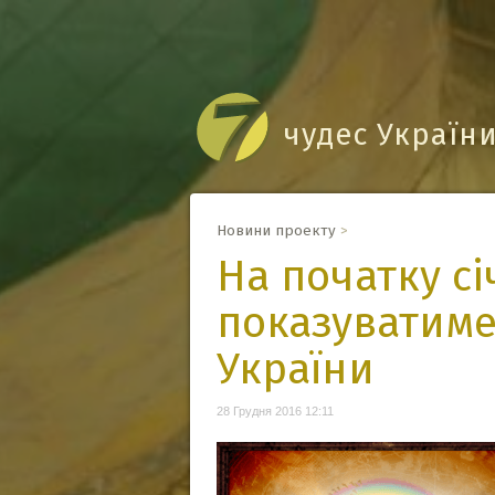
чудес Україн
Новини проекту
>
На початку сі
показуватиме
України
28 Грудня 2016 12:11