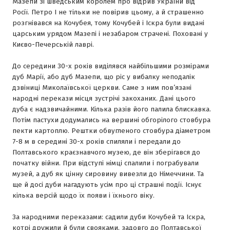
Мазепи зі шведським королем про відрив України від
Росії. Петро І не тільки не повірив цьому, а й страшенно
розгнівався на Кочубея, тому Кочубей і Іскра були видані
царським урядом Мазепі і незабаром страчені. Поховані у
Києво-Печерській лаврі.
До середини 30-х років виділявся найбільшими розмірами
дуб Марії, або дуб Мазепи, що ріс у вибалку неподалік
дзвіниці Миколаївської церкви. Саме з ним пов’язані
народні перекази місця зустрічі закоханих. Дані цього
дуба є надзвичайними. Кілька разів його палила блискавка.
Потім пастухи додумались на вершині обгорілого стовбура
пекти картоплю. Рештки обвугленого стовбура діаметром
7-8 м в середині 30-х років спиляли і передали до
Полтавського краєзнавчого музею, де він зберігався до
початку війни. При відступі німці спалили і пограбували
музей, а дуб як цінну сировину вивезли до Німеччини. Та
ще й досі дуби нагадують усім про ці страшні події. Існує
кілька версій щодо їх появи і їхнього віку.
За народними переказами: садили дуби Кочубей та Іскра,
котрі дружили й були свояками, задовго до Полтавської