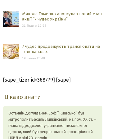
Микола Томенко анонсував новий етап
акції “7 чудес України”
31 Травня 12:54
7 чудес продовжують транслювати на
телеканалах
19 Квітня 13:48
[sape_tizer id=368779] [sape]
Цікаво знати
Останнім доглядачем Софії Київської був
митрополит Василь Липківський, на поч. ХХ ст. –
глава відродженої української незалежної
церкви, який був репресований і розстріляний
НКВД у віці 73-х років…