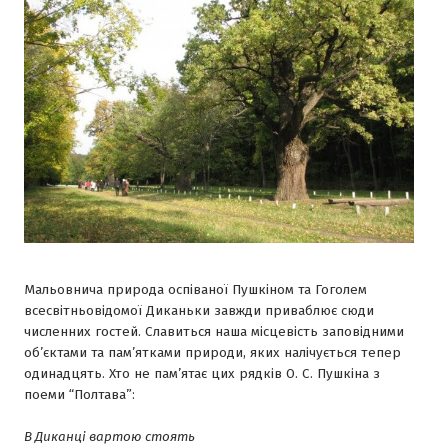
Мальовнича природа оспіваної Пушкіном та Гоголем
всесвітньовідомої Диканьки завжди приваблює сюди
численних гостей. Славиться наша місцевість заповідними
об’єктами та пам’ятками природи, яких налічується тепер
одинадцять. Хто не пам’ятає цих рядків О. С. Пушкіна з
поеми “Полтава”:
В Диканці вартою стоять