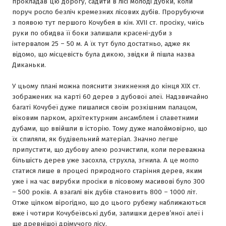
прокладав цю дорогу, садити в лісі молоді дубки, коли
поруч росло безліч кремезних лісових дубів. Прорубуючи
з появою тут першого Кочубея в кін. XVII ст. просіку, чиїсь
руки по обидва її боки залишали красені-дуби з
інтервалом 25 – 50 м. А їх тут було достатньо, адже як
відомо, що місцевість була дикою, звідки й пішла назва
Диканьки.
У цьому плані можна пояснити зникнення до кінця XIX ст.
зображених на карті 60 дерев з дубової алеї. Надзвичайно
багаті Кочубеї дуже пишалися своїм розкішним палацом,
віковим парком, архітектурним ансамблем і славетними
дубами, що ввійшли в історію. Тому дуже малоймовірно, що
їх спиляли, як будівельний матеріал. Значно легше
припустити, що дубову алею розчистили, коли переважна
більшість дерев уже засохла, струхла, згнила. А це могло
статися лише в процесі природного старіння дерев, яким
уже і на час вирубки просіки в лісовому масивові було 300
– 500 років. А взагалі вік дубів становить 800 – 1000 літ.
Отже цілком вірогідно, що до цього рубежу наближаються
вже і чотири Кочубеївські дуби, залишки дерев’яної алеї і
ще древнішої дрімучого лісу.