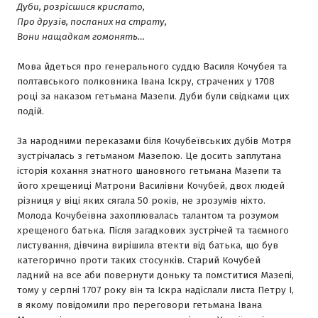
Дуби, розрісшися крислато,
Про друзів, посланих на страту,
Вони нащадкам гомонять…
Мова йдеться про генерального суддю Василя Кочубея та
полтавського полковника Івана Іскру, страчених у 1708
році за наказом гетьмана Мазепи. Дуби були свідками цих
подій.
За народними переказами біля Кочубеївських дубів Мотря
зустрічалась з гетьманом Мазепою. Це досить заплутана
історія кохання знатного шановного гетьмана Мазепи та
його хрещениці Матрони Василівни Кочубей, двох людей
різниця у віці яких сягала 50 років, не зрозумів ніхто.
Молода Кочубеївна захоплювалась талантом та розумом
хрещеного батька. Після загадкових зустрічей та таємного
листування, дівчина вирішила втекти від батька, що був
категорично проти таких стосунків. Старий Кочубей
ладний на все аби повернути доньку та помститися Мазепі,
тому у серпні 1707 року він та Іскра надіслали листа Петру І,
в якому повідомили про переговори гетьмана Івана