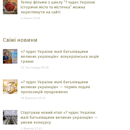
Тепер фільми з циклу “7 чудес України:
історичні міста та містечка” можна
переглянути на сайті
4 Липня 13:04
Свіжі новини
«7 чудес України: малі батьківщини
великих українців»: всеукраїнська акція
триває
16 Листопада 08:38
«7 чудес України: малі батьківщини
великих українців» — термін подачі
пропозицій продовжено
18 Березня 14:32
Стартував новий етап «7 чудес України:
малі батьківщини великих українців» —
умови конкурсу
1 Жовтня 13:12