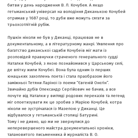
битви у день народження В. Л. Кочубея. А якщо
гетьманський універсал на володіння Диканькою Кочубей
отримав у 1687 році, то дуби вже можуть сягати за
трьохсотлітній рубіж.
Пушкін ніколи не був у Диканці, працював не в
документальному, а в літературному жанрі. Уявлення про
багатство диканської садиби Кочубеїв міг мати із
розповідей правнучки страченого генерального судді
Наталки Кочубей, з якою познайомився у Царському селі,
де влітку жили Кочубеї. Вона була одним із перших
юнацьких захоплень поета і стала праобразом його
заміжньої Тетяни Ларіної із поеми “Євгеній Онєгін”.
Звичайно дубів Олександр Сергійович не бачив, а все
почуте від Наталки у вигляді родових переказів та легенд
міг опоетизувати як це зробив з Марією Кочубей, котра
ніколи не зустрічалася із Мазепою у Диканці. Це
відбувалося у гетьманській столиці Батурині.
Тому і не дивно, що ми не звернулися до
неперевершеного майстра документальної хроніки,
талановитого письменника й журналіста В. О.