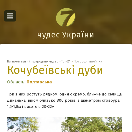
чудес України
Всі номінації
>
7 природних чудес
>
Топ-21
>
Природні пам’ятки
Кочубеївські дуби
Область:
Полтавська
Три з них ростуть рядком, один окремо, ближче до селища
Диканька, віком близько 800 років, з діаметром стовбура
1,5-1,8м і висотою 20-22м.