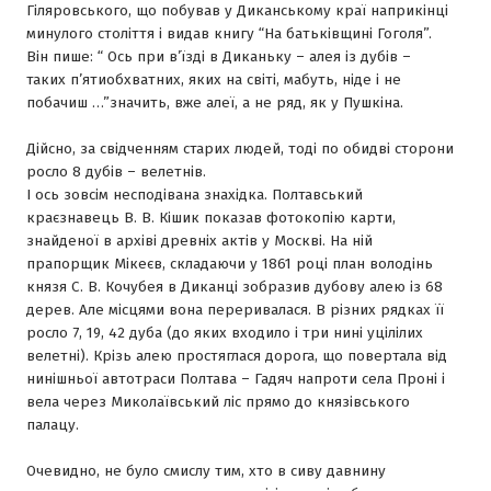
Гіляровського, що побував у Диканському краї наприкінці
минулого століття і видав книгу “На батьківщині Гоголя”.
Він пише: “ Ось при в’їзді в Диканьку – алея із дубів –
таких п’ятиобхватних, яких на світі, мабуть, ніде і не
побачиш …”значить, вже алеї, а не ряд, як у Пушкіна.
Дійсно, за свідченням старих людей, тоді по обидві сторони
росло 8 дубів – велетнів.
І ось зовсім несподівана знахідка. Полтавський
краєзнавець В. В. Кішик показав фотокопію карти,
знайденої в архіві древніх актів у Москві. На ній
прапорщик Мікеєв, складаючи у 1861 році план володінь
князя С. В. Кочубея в Диканці зобразив дубову алею із 68
дерев. Але місцями вона переривалася. В різних рядках її
росло 7, 19, 42 дуба (до яких входило і три нині уцілілих
велетні). Крізь алею простяглася дорога, що повертала від
нинішньої автотраси Полтава – Гадяч напроти села Проні і
вела через Миколаївський ліс прямо до князівського
палацу.
Очевидно, не було смислу тим, хто в сиву давнину