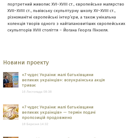
портретний живопис XVI–XVIII ст., європейське малярство
XVII–XVIII ст., львівську скульптурну школу XV–XVIII ст.,
різноманітні європейські інтер’єри, а також унікальна
колекція творів одного з найталановитіших європейських
скульпторів ХVIII століття – Йогана Георга Пінзеля.
Новини проекту
«7 чудес України: малі батьківщини
великих українців»: всеукраїнська акція
триває
16 Листопада 08:38
«7 чудес України: малі батьківщини
великих українців» — термін подачі
пропозицій продовжено
18 Березня 14:32