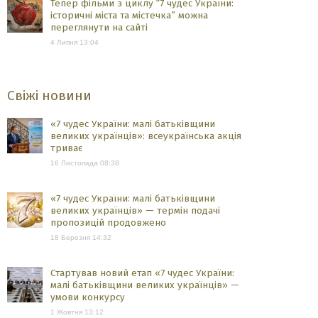
Тепер фільми з циклу “7 чудес України:
історичні міста та містечка” можна
переглянути на сайті
4 Липня 13:04
Свіжі новини
«7 чудес України: малі батьківщини
великих українців»: всеукраїнська акція
триває
16 Листопада 08:38
«7 чудес України: малі батьківщини
великих українців» — термін подачі
пропозицій продовжено
18 Березня 14:32
Стартував новий етап «7 чудес України:
малі батьківщини великих українців» —
умови конкурсу
1 Жовтня 13:12