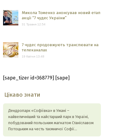
Микола Томенко анонсував новий етап
акції “7 чудес України”
31 Травня 12:54
7 чудес продовжують транслювати на
телеканалах
19 Квітня 13:48
[sape_tizer id=368779] [sape]
Цікаво знати
Дендропарк «Софіївка» в Умані –
найвеличніший та найстарший парк в Україні,
побудований польським магнатом Станіславом
Потоцьким на честь таємничої Софії…