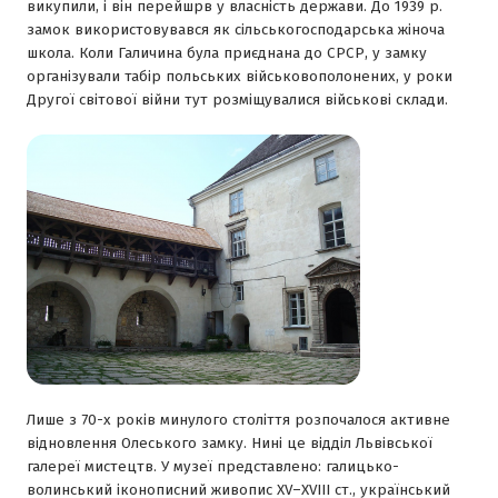
викупили, і він перейшрв у власність держави. До 1939 р.
замок використовувався як сільськогосподарська жіноча
школа. Коли Галичина була приєднана до СРСР, у замку
організували табір польських військовополонених, у роки
Другої світової війни тут розміщувалися військові склади.
Лише з 70-х років минулого століття розпочалося активне
відновлення Олеського замку. Нині це відділ Львівської
галереї мистецтв. У музеї представлено: галицько-
волинський іконописний живопис ХV–XVIII ст., український