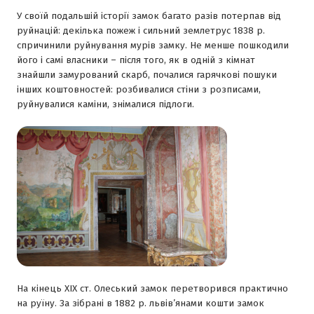
У своїй подальшій історії замок багато разів потерпав від
руйнацій: декілька пожеж і сильний землетрус 1838 р.
спричинили руйнування мурів замку. Не менше пошкодили
його і самі власники – після того, як в одній з кімнат
знайшли замурований скарб, почалися гарячкові пошуки
інших коштовностей: розбивалися стіни з розписами,
руйнувалися каміни, знімалися підлоги.
На кінець XIX ст. Олеський замок перетворився практично
на руїну. За зібрані в 1882 р. львів’янами кошти замок