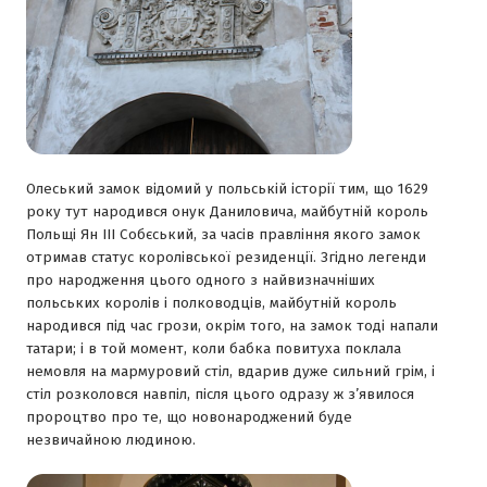
Олеський замок відомий у польській історії тим, що 1629
року тут народився онук Даниловича, майбутній король
Польщі Ян ІІІ Собєський, за часів правління якого замок
отримав статус королівської резиденції. Згідно легенди
про народження цього одного з найвизначніших
польських королів і полководців, майбутній король
народився під час грози, окрім того, на замок тоді напали
татари; і в той момент, коли бабка повитуха поклала
немовля на мармуровий стіл, вдарив дуже сильний грім, і
стіл розколовся навпіл, після цього одразу ж з’явилося
пророцтво про те, що новонароджений буде
незвичайною людиною.