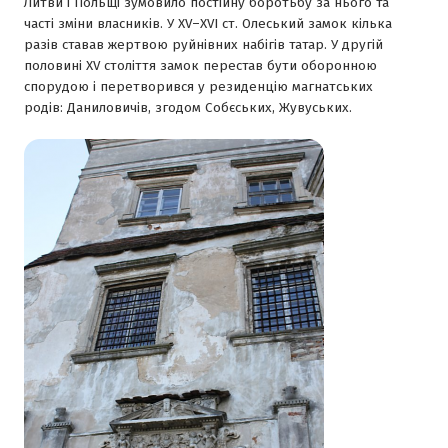
Литви і Польщі зумовило постійну боротьбу за нього та
часті зміни власників. У XV–XVІ ст. Олеський замок кілька
разів ставав жертвою руйнівних набігів татар. У другій
половині ХV століття замок перестав бути оборонною
спорудою і перетворився у резиденцію магнатських
родів: Даниловичів, згодом Собєських, Жувуських.