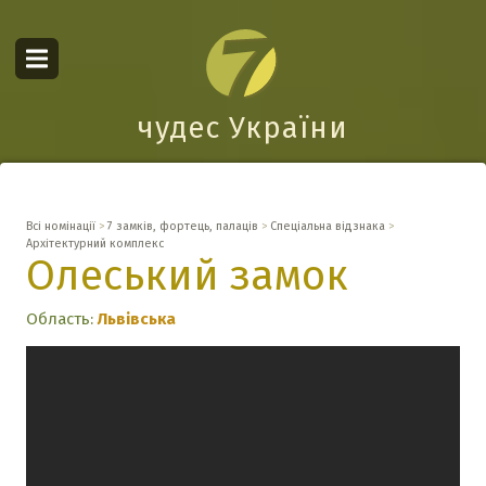
чудес України
Всі номінації
>
7 замків, фортець, палаців
>
Спеціальна відзнака
>
Архітектурний комплекс
Олеський замок
Область:
Львівська