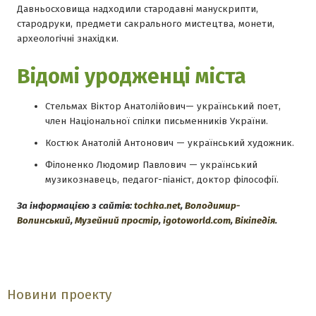
Давньосховища надходили стародавні манускрипти,
стародруки, предмети сакрального мистецтва, монети,
археологічні знахідки.
Відомі уродженці міста
Стельмах Віктор Анатолійович— український поет,
член Національної спілки письменників України.
Костюк Анатолій Антонович — український художник.
Філоненко Людомир Павлович — український
музикознавець, педагог-піаніст, доктор філософії.
За інформацією з сайтів:
tochka.net
,
Володимир-
Волинський
,
Музейний простір
,
igotoworld.com
,
Вікіпедія
.
Новини проекту