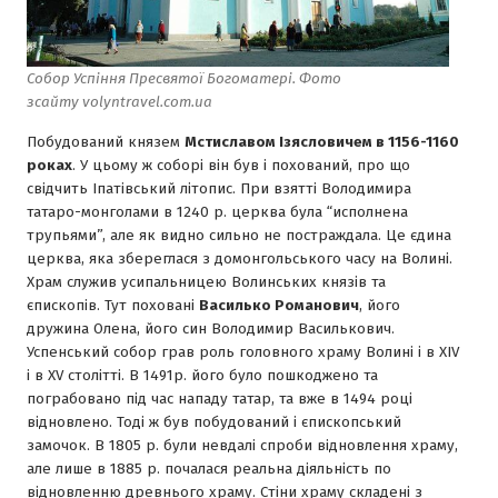
Собор Успіння Пресвятої Богоматері. Фото
зсайту volyntravel.com.ua
Побудований князем
Мстиславом Iзясловичем в 1156-1160
роках
. У цьому ж соборi вiн був i похований, про що
свiдчить Iпатiвський лiтопис. При взяттi Володимира
татаро-монголами в 1240 р. церква була “исполнена
трупьями”, але як видно сильно не постраждала. Це єдина
церква, яка збереглася з домонгольського часу на Волині.
Храм служив усипальницею Волинських князiв та
єпископiв. Тут похованi
Василько Романович
, його
дружина Олена, його син Володимир Василькович.
Успенський собор грав роль головного храму Волинi i в XIV
i в XV столiттi. В 1491р. його було пошкоджено та
пограбовано пiд час нападу татар, та вже в 1494 роцi
вiдновлено. Тодi ж був побудований i єпископський
замочок. В 1805 р. були невдалi спроби вiдновлення храму,
але лише в 1885 р. почалася реальна дiяльнiсть по
вiдновленню древнього храму. Стiни храму складенi з