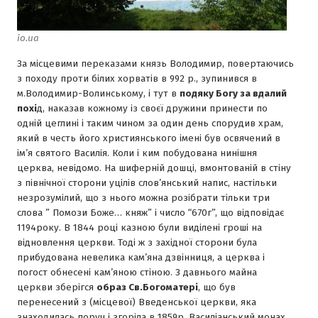
io.ua
За мiсцевими переказами князь Володимир, повертаючись
з походу проти бiлих хорватiв в 992 р., зупинився в
м.Володимир-Волинському, i тут в
подяку Богу за вдалий
похi
д, наказав кожному iз своєї дружини принести по
однiй цеглинi i таким чином за один день спорудив храм,
який в честь його християнського iменi був освячений в
iм’я святого Василiя. Коли i ким побудована нинiшня
церква, невiдомо. На шифернiй дошцi, вмонтованiй в стiну
з пiвнiчної сторони уцiлiв слов’янський напис, настiльки
незрозумiлий, що з нього можна розiбрати тiльки три
слова ” Помози Боже… княж” i число “670г”, що вiдповiдає
1194року. В 1844 роцi казною були видiленi грошi на
вiдновлення церкви. Тодi ж з захiдної сторони була
прибудована невелика кам’яна дзвiнниця, а церква i
погост обнесенi кам’яною стiною. З давнього майна
церкви зберiгся
образ Св.Богоматерi
, що був
перенесений з (мiсцевої) Введенської церкви, яка
знаходилась поруч i згорiла в 1859р. Василiанський монах