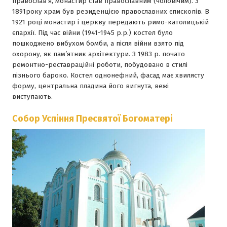
православ’я, монастир став православним (чоловiчим). З
1891року храм був резиденцiєю православних єпископiв. В
1921 роцi монастир i церкву передають римо-католицькiй
єпархiї. Пiд час вiйни (1941-1945 р.р.) костел було
пошкоджено вибухом бомби, а пiсля вiйни взято пiд
охорону, як пам’ятник архiтектури. З 1983 р. почато
ремонтно-реставрацiйнi роботи, побудовано в стилi
пiзнього бароко. Костел однонефний, фасад має хвилясту
форму, центральна пладина його вигнута, вежi
виступають.
Собор Успiння Пресвятої Богоматерi