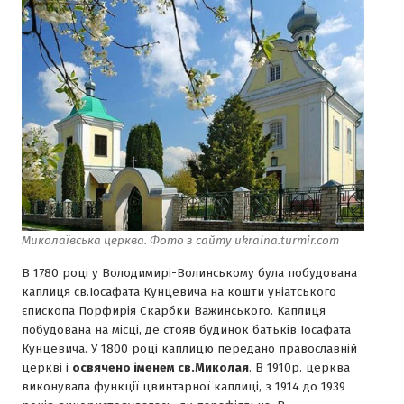
Миколаївська церква. Фото з сайту ukraina.turmir.com
В 1780 роцi у Володимирi-Волинському була побудована
каплиця св.Iосафата Кунцевича на кошти унiатського
єпископа Порфирiя Скарбки Важинського. Каплиця
побудована на мiсцi, де стояв будинок батькiв Iосафата
Кунцевича. У 1800 роцi каплицю передано православнiй
церквi i
освячено iменем св.Миколая
. В 1910р. церква
виконувала функцiї цвинтарної каплицi, з 1914 до 1939