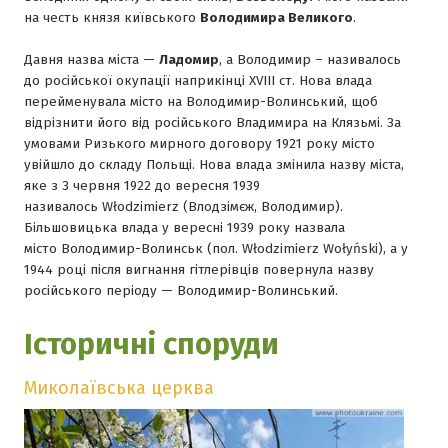
на честь князя київського
Володимира Великого
.
Давня назва міста —
Ладомир
, а Володимир – називалось
до російської окупації наприкінці XVIII ст. Нова влада
перейменувала місто на Володимир-Волинський, щоб
відрізнити його від російського Владимира на Клязьмі. За
умовами Ризького мирного договору 1921 року місто
увійшло до складу Польщі. Нова влада змінила назву міста,
яке з 3 червня 1922 до вересня 1939
називалось Włodzimierz (Влодзімєж, Володимир).
Більшовицька влада у вересні 1939 року назвала
місто Володимир-Волинськ (пол. Włodzimierz Wołyński), а у
1944 році після вигнання гітлерівців повернула назву
російського періоду — Володимир-Волинський.
Історичні споруди
Миколаївська церква