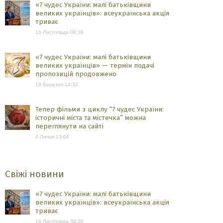
«7 чудес України: малі батьківщини
великих українців»: всеукраїнська акція
триває
16 Листопада 08:38
«7 чудес України: малі батьківщини
великих українців» — термін подачі
пропозицій продовжено
18 Березня 14:32
Тепер фільми з циклу “7 чудес України:
історичні міста та містечка” можна
переглянути на сайті
4 Липня 13:04
Свіжі новини
«7 чудес України: малі батьківщини
великих українців»: всеукраїнська акція
триває
16 Листопада 08:38