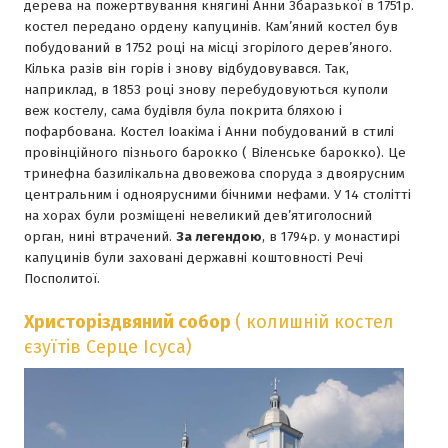
дерева на пожертвування княгинi Анни Збаразької в 1751р.
костел передано ордену капуцинiв. Кам’яний костел був
побудований в 1752 роцi на мiсцi згорiлого дерев’яного.
Кiлька разiв вiн горiв i знову вiдбудовувався. Так,
наприклад, в 1853 роцi знову перебудовуються куполи
веж костелу, сама будiвля була покрита бляхою i
пофарбована. Костел Iоакiма i Анни побудований в стилi
провiнцiйного пiзнього барокко ( Вiленське барокко). Це
тринефна базилiкальна двовежова споруда з двоярусним
центральним i одноярусними бiчними нефами. У 14 столiттi
на хорах були розмiщенi невеликий дев’ятиголосний
орган, нинi втрачений.
За легендою
, в 1794р. у монастирi
капуцинiв були захованi державнi коштовностi Речi
Посполитої.
Христорiздвяний собор
( колишнiй костел
єзуїтiв Серце Iсуса)