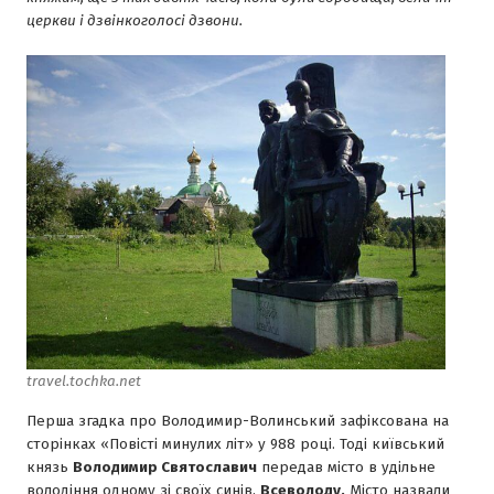
церкви і дзвінкоголосі дзвони.
travel.tochka.net
Перша згадка про Володимир-Волинський зафіксована на
сторінках «Повісті минулих літ» у 988 році. Тоді київський
князь
Володимир Святославич
передав місто в удільне
володіння одному зі своїх синів,
Всеволоду.
Місто назвали