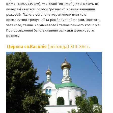
цегли (4,5х22х35,2см), так званi “плiнфи”. Деякi мають на
поверхнi хвилястi полоси “розчеси”. Розчин вапняний,
рожевий. Пiдлога встелена керамiчною плиткою
прямокутної трикутної та ромбовидної форми, жовтого,
зеленого, темно-коричневого i темно-синього кольорiв.
При дослiдженнi було виявлено залишки фрескового
розпису.
Церква св.Василiя
(ротонда) ХІІІ-ХVст.