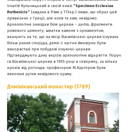
Iгнатiй Кульчицький в своїй книзi
“Specimen Ecclesiae
Ruthenicis”
(виданa в Римi у 1734р.) пише, що образ цей
привезено з Грецiї, але коли та ким, невiдомо.
Археологiчнi знахiдки бiля церкви – цегла, фрагменти
рожевого цементу, шматки каменя з орнаментом,
вказують на те, що на мiсцi Василiвської церкви iснувала
бiльш рання споруда, деякi її частки ймовiрно були
використанi при побудовi iснуючої церкви.
Пiдтверджують дану версiю археологiчнi вiдкриття. Поруч
св.Василiвської церкви в 1955 роцi в скверику, за кiлька
крокiв вiд ротонди, професором М.Каргером були
викопанi руїни невiдомого храму.
Домініканський монастир (1789)