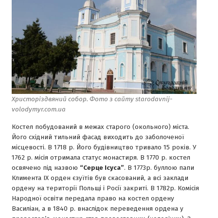
Христоріздвяний собор. Фото з сайту starodavnij-
volodymyr.com.ua
Костел побудований в межах старого (окольного) мiста.
Його схiдний тильний фасад виходить до заболоченої
мiсцевостi. В 1718 р. Його будiвництво тривало 15 рокiв. У
1762 р. мiсiя отримала статус монастиря. В 1770 р. костел
освячено пiд назвою
“Серце Iсуса”
. В 1773р. буллою папи
Климента IХ орден єзуїтiв був скасований, а всi заклади
ордену на територiї Польщi i Росiї закритi. В 1782р. Комiсiя
Народної освiти передала право на костел ордену
Василiан, а в 1840 р. внаслiдок переведення ордена у