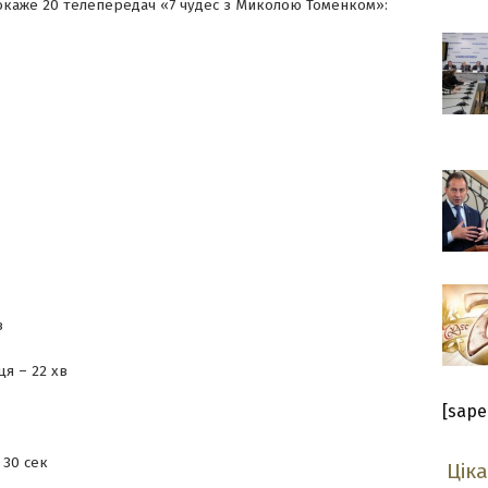
окаже 20 телепередач «7 чудес з Миколою Томенком»:
в
я – 22 хв
[sape
 30 сек
Цік