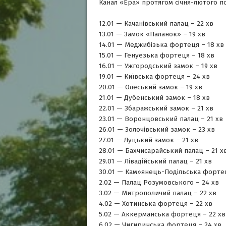
Канал «Ера» протягом січня-лютого п
12.01 — Качанівський палац – 22 хв
13.01 — Замок «Паланок» – 19 хв
14.01 — Меджибізька фортеця – 18 хв
15.01 — Генуезька фортеця – 18 хв
16.01 — Ужгородський замок – 19 хв
19.01 — Київська фортеця – 24 хв
20.01 — Олеський замок – 19 хв
21.01 — Дубенський замок – 18 хв
22.01 — Збаражський замок – 21 хв
23.01 — Воронцовський палац – 21 хв
26.01 — Золочівський замок – 23 хв
27.01 — Луцький замок – 21 хв
28.01 — Бахчисарайський палац – 21 х
29.01 — Лівадійський палац – 21 хв
30.01 — Кам»янець-Подільська фортец
2.02 — Палац Розумовського – 24 хв
3.02 — Митрополичий палац – 22 хв
4.02 — Хотинська фортеця – 22 хв
5.02 — Аккерманська фортеця – 22 хв
6.02 — Чигиринська фортеця – 24 хв