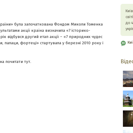
Київ
сві
до 4
України» була започаткована Фондом Миколи Томенка
укрі
зультатами акції країна визначила «7 історико-
рік відбувся другий етап акції – «7 природних чудес
Ки
ки, палаци, фортеці» стартувала у березні 2010 року і
Віде
а почитати тут.