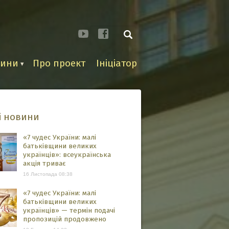
вини
Про проект
Ініціатор
і новини
«7 чудес України: малі
батьківщини великих
українців»: всеукраїнська
акція триває
16 Листопада 08:38
«7 чудес України: малі
батьківщини великих
українців» — термін подачі
пропозицій продовжено