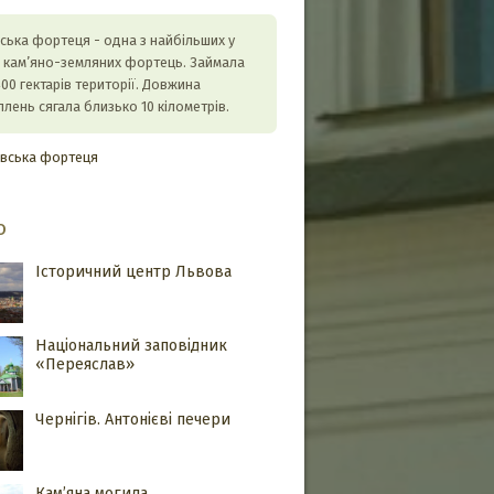
ська фортеця - одна з найбільших у
ті кам’яно-земляних фортець. Займала
00 гектарів території. Довжина
плень сягала близько 10 кілометрів.
ївська фортеця
о
Історичний центр Львова
Національний заповідник
«Переяслав»
Чернігів. Антонієві печери
Кам’яна могила