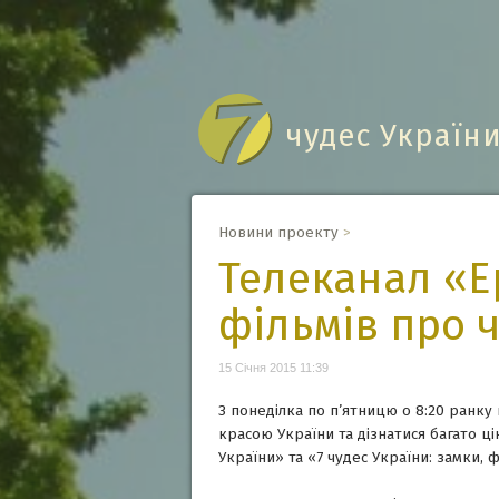
чудес Україн
Новини проекту
>
Телеканал «Е
фільмів про 
15 Січня 2015 11:39
З понеділка по п’ятницю о 8:20 ранку
красою України та дізнатися багато ц
України» та «7 чудес України: замки, 