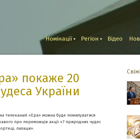
и
Номінації
Регіон
Відео
Но
Свіж
ра» покаже 20
чудеса України
 на телеканалі «Ера» можна буде помилуватися
ікавого про переможців акції «7 природних чудес
фортеці, палаци».