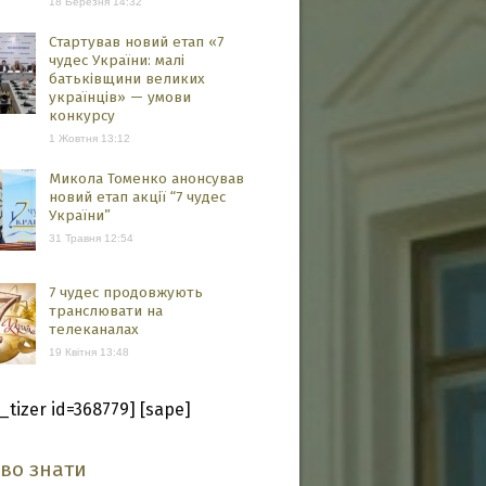
18 Березня 14:32
Стартував новий етап «7
чудес України: малі
батьківщини великих
українців» — умови
конкурсу
1 Жовтня 13:12
Микола Томенко анонсував
новий етап акції “7 чудес
України”
31 Травня 12:54
7 чудес продовжують
транслювати на
телеканалах
19 Квітня 13:48
_tizer id=368779] [sape]
аво знати