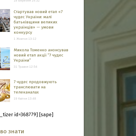
18 Березня 14:32
Стартував новий етап «7
чудес України: малі
батьківщини великих
українців» — умови
конкурсу
1 Жовтня 13:12
Микола Томенко анонсував
новий етап акції “7 чудес
України”
31 Травня 12:54
7 чудес продовжують
транслювати на
телеканалах
19 Квітня 13:48
_tizer id=368779] [sape]
аво знати