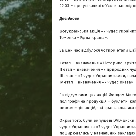
22.03 – про унікальні об’єкти запові
Довідково
Всеукраїнська акція «7 чудес Україн
Томенка «Рідна країна».
За цей час відбулося чотири етапи цієї 
І етап – визначення «7 історико-архі
ІІ етап – визначення «7 природних чу
ІІІ етап – «7 чудес України: замки, па
ІV етап – визначення «7 чудес Києва»
За підсумками цих акцій Фондом Мико
поліграфічна продукція – буклети, ка
переможців акцій, які транслювалися
Окрім того, були випущені DVD-диски 
чудес України» та «7 чудес України: з
поширювались у навчальних закладах 