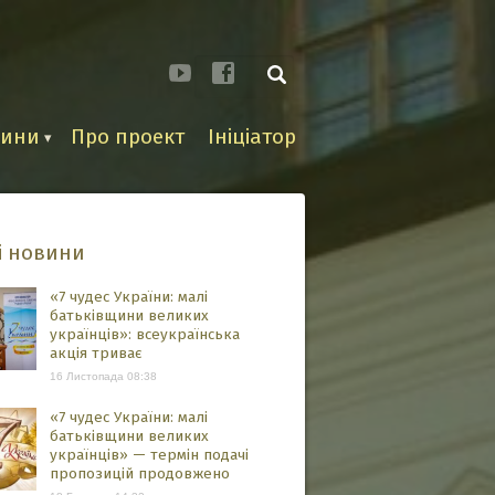
вини
Про проект
Ініціатор
і новини
«7 чудес України: малі
батьківщини великих
українців»: всеукраїнська
акція триває
16 Листопада 08:38
«7 чудес України: малі
батьківщини великих
українців» — термін подачі
пропозицій продовжено