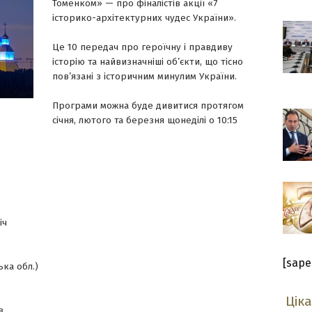
Томенком» — про фіналістів акції «7
історико-архітектурних чудес України».
Це 10 передач про героїчну і правдиву
історію та найвизначніші об’єкти, що тісно
пов’язані з історичним минулим України.
Програми можна буде дивитися протягом
січня, лютого та березня щонеділі о 10:15
іч
[sape
ька обл.)
Цік
в