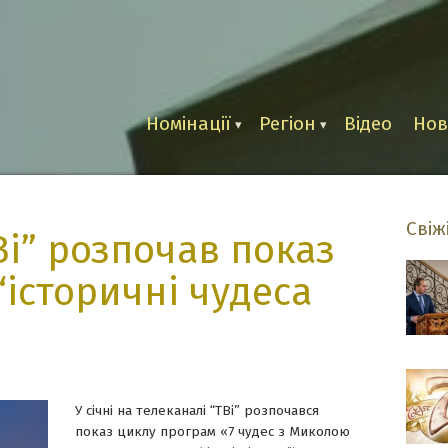
и
Номінації
Регіон
Відео
Но
Свіж
Ві” розпочав показ
“історичні чудеса
У січні на телеканалі “ТВі” розпочався
показ циклу програм «7 чудес з Миколою