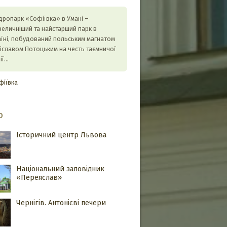
дропарк «Софіївка» в Умані –
величніший та найстарший парк в
аїні, побудований польським магнатом
ніславом Потоцьким на честь таємничої
ії…
фіївка
о
Історичний центр Львова
Національний заповідник
«Переяслав»
Чернігів. Антонієві печери