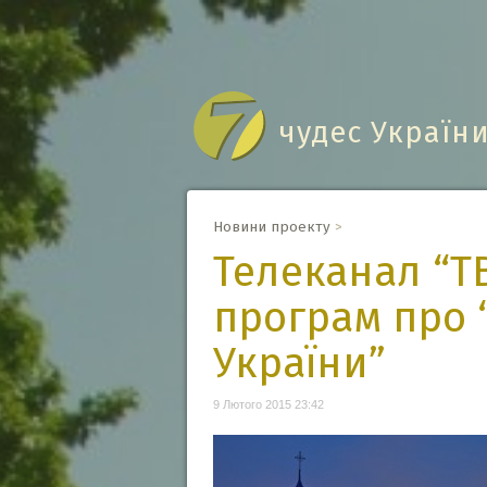
чудес Україн
Новини проекту
>
Телеканал “Т
програм про 
України”
9 Лютого 2015 23:42