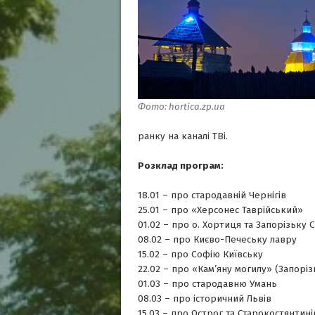
Фото: hortica.zp.ua
ранку на каналі ТВі.
Розклад програм:
18.01 – про стародавній Чернігів
25.01 – про «Херсонес Таврійський»
01.02 – про о. Хортиця та Запорізьку С
08.02 – про Києво-Печеську лавру
15.02 – про Софію Київську
22.02 – про «Кам’яну могилу» (Запоріз
01.03 – про стародавню Умань
08.03 – про історичний Львів
15.03 – про Острог та Старокостянтині