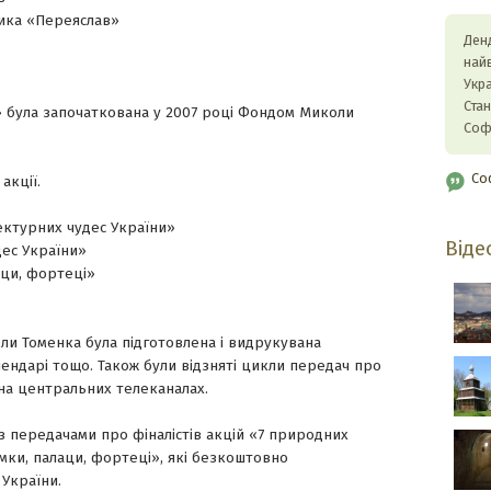
дника «Переяслав»
Ден
най
Укр
Ста
и» була започаткована у 2007 році Фондом Миколи
Соф
Со
акції.
тектурних чудес України»
Віде
дес України»
лаци, фортеці»
ли Томенка була підготовлена і видрукувана
лендарі тощо. Також були відзняті цикли передач про
 на центральних телеканалах.
з передачами про фіналістів акцій «7 природних
амки, палаци, фортеці», які безкоштовно
України.