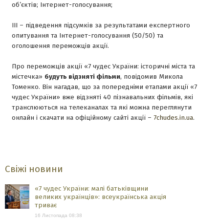
об’єктів; Інтернет-голосування;
ІІІ – підведення підсумків за результатами експертного
опитування та Інтернет-голосування (50/50) та
оголошення переможців акції.
Про переможців акції «7 чудес України: історичні міста та
містечка»
будуть відзняті фільми
, повідомив Микола
Томенко. Він нагадав, що за попередніми етапами акції «7
чудес України» вже відзняті 40 пізнавальних фільмів, які
транслюються на телеканалах та які можна переглянути
онлайн і скачати на офіційному сайті акції –
7chudes.in.ua
.
Свіжі новини
«7 чудес України: малі батьківщини
великих українців»: всеукраїнська акція
триває
16 Листопада 08:38