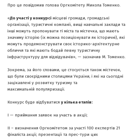
Про це повідомив голова Оргкомітету Микола Томенко.
«
До участі у конкурсі
місцеві громади, громадські
організації, туристичні компанії, вищі навчальні заклади та
інші можуть пропонувати ті міста та містечка, що мають
значиму історію (їх можна позиціонувати як історичні), які
можуть продемонструвати своє історико-архітектурне
обличчя та які мають бодай певну туристичну
інфраструктуру для відвідувачів», — зазначив М. Томенко.
Зокрема, за його словами, це стосується також містечок,
що були своєрідними столицями України, і які на сьогодні
зацікавлені у розвитку туризму та
максимальній популяризації.
Конкурс буде відбуватися
у кілька етапів:
І — приймання заявок на участь в акції;
ІІ – визначення Оргкомітетом за участі 100 експертів 21
фіналіста акції; презентації та прес-тури цих